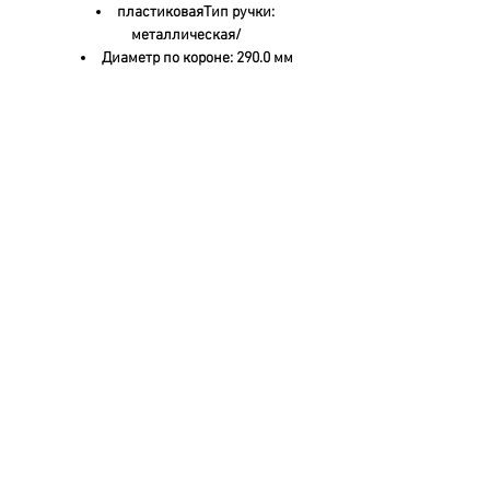
пластиковаяТип ручки: 
металлическая/
Диаметр по короне: 290.0 мм
Высота без крышки: 226.5 мм
Емкость под крышку, мл: 
11300.00
Кол-во на паллете: 600/ 800
Вес: 400.00
Свяжитесь с нами
Адрес: Московская область, город
Раменское, ул.Карла Маркса, дом 5.
Россия.
+7 (495) 979-96-03
,
+7 (968) 688-
14-64
info@mysite.ru
© 2023 VMProduction. Сайт создан на
oktols@mail.ru
Обслуживание клиентов
Контакты >
/
Доставка >
Возврат
>
/
Оплата и гарантия >