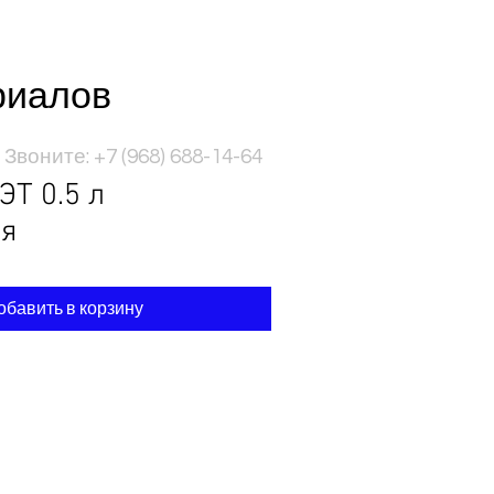
риалов
Звоните: +7 (968) 688-14-64
ЭТ 0.5 л
ая
обавить в корзину