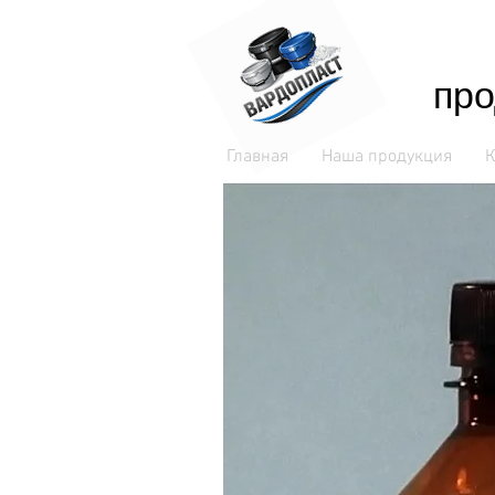
про
Главная
Наша продукция
К