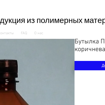
дукция из полимерных мате
онтакты
FAQ
О нас
Бутылка П
коричнев
Д